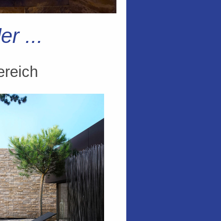
r ...
ereich