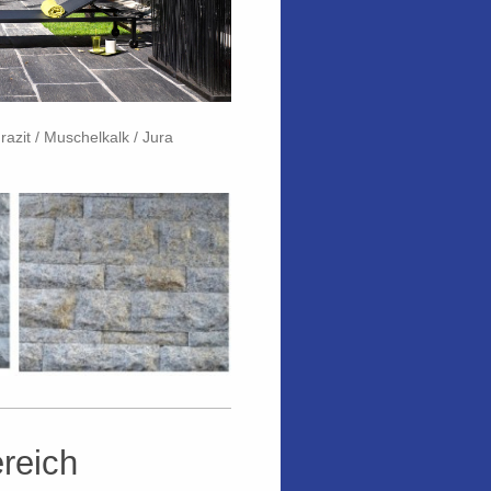
razit / Muschelkalk / Jura
ereich