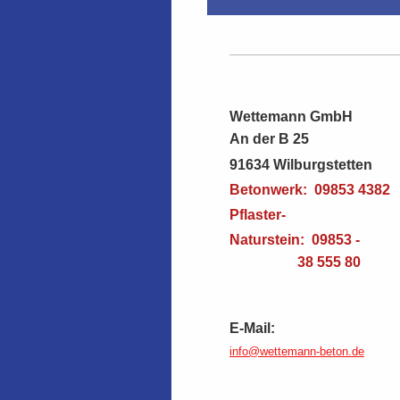
Wettemann GmbH
An der B 25
91634 Wilburgstetten
Betonwerk: 09853 4382
Pflaster-
Naturstein: 09853 
38 555 80
E-
Mail:
info@wettemann-beton.de