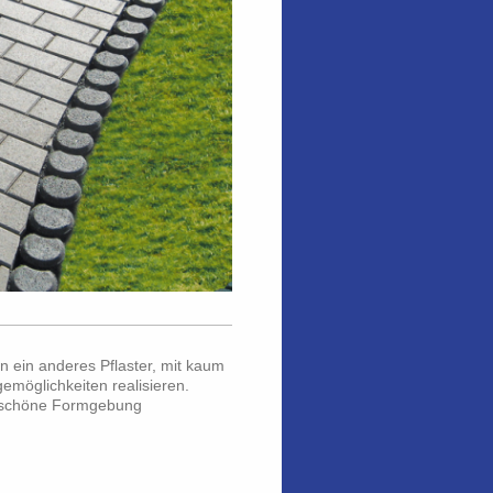
en ein anderes Pflaster, mit kaum
emöglichkeiten realisieren.
ie schöne Formgebung