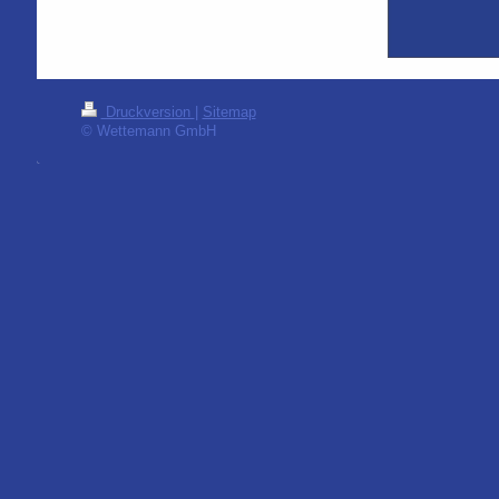
Druckversion
|
Sitemap
© Wettemann GmbH