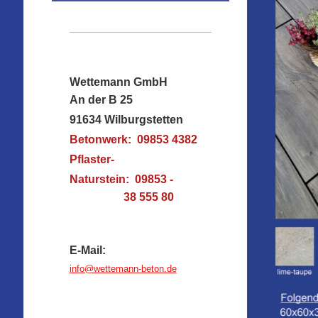
Wettemann GmbH
An der B 25
91634 Wilburgstetten
Betonwerk: 09853 4382
Pflaster-
Naturstein: 09853 -
38 555 80
E-
Mail:
info@wettemann-beton.de