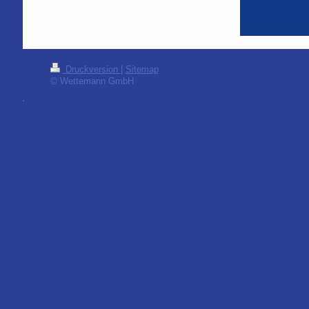
Druckversion
|
Sitemap
© Wettemann GmbH