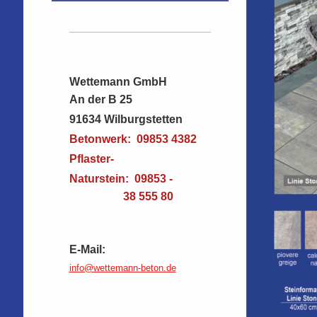
Wettemann GmbH
An der B 25
91634 Wilburgstetten
Betonwerk: 09853 4382
Pflaster-
Naturstein: 09853 -
38 555 80
E-
Mail:
info@wettemann-beton.de