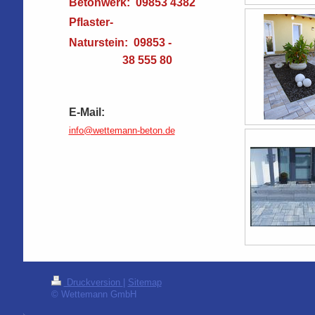
Betonwerk: 09853 4382
Pflaster-
Naturstein: 09853 -
38 555 80
E-
Mail:
info@wettemann-beton.de
Druckversion
|
Sitemap
© Wettemann GmbH